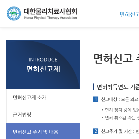
면허신
면허신고 
INTRODUCE
면허신고제
면허취득연도 기
면허신고제 소개
1
신고대상 : 모든 의
면허 정지 중에 있
근거법령
면허 취소된 자는 
2
신고주기 및 기간 :
면허신고 주기 및 내용