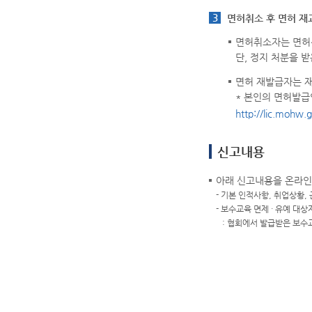
3
면허취소 후 면허 재
면허취소자는 면허
단, 정지 처분을 
면허 재발급자는 재
* 본인의 면허발급
http://lic.mohw.g
신고내용
아래 신고내용을 온라인
- 기본 인적사항, 취업상황,
- 보수교육 면제 · 유예 대상
: 협회에서 발급받은 보수교