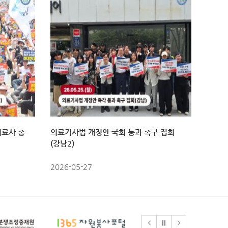
치료사 총
의료기사법 개정안 국회 통과 촉구 집회
의료기
(강남2)
(강남1
2026-05-27
2026-