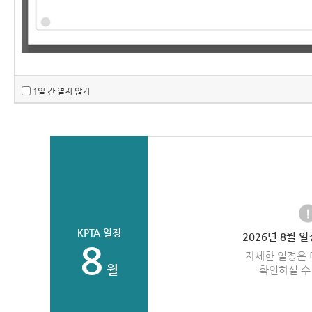
한눈에 보는
분야별 정보
정보공개
1일 간 열지 않기
KPTA 일정
2026
년
8
월 일
8
자세한 일정은 
월
확인하실 수