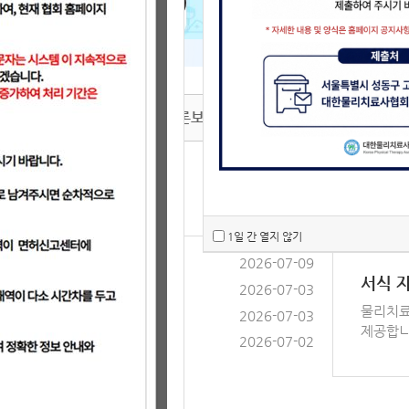
토론의
장
보도자료
언론보도
증명서
면허/자
면허신고 안내
2026-07-22
신청을 
1일 간 열지 않기
2026-07-09
피해사례 수집 안내
서식 
2026-07-03
협회 성명서
물리치료
2026-07-03
제공합니
2026-07-02
 연장 실시 안내