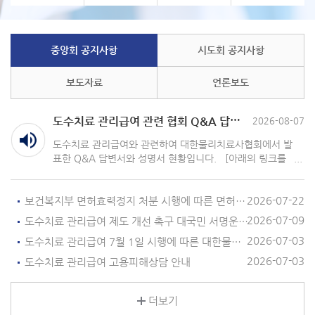
중앙회 공지사항
시도회 공지사항
보도자료
언론보도
도수치료 관리급여 관련 협회 Q&A 답변 및 성명서 현황
2026-08-07
도수치료 관리급여와 관련하여 대한물리치료사협회에서 발
표한 Q&A 답변서와 성명서 현황입니다. [아래의 링크를
클릭하세요👇] ① 도수치료 관리급여 시행 관련 협회 Q&
A 답변서 및 참고 자료 https://m.site.naver.com/2e2DQ
2026-07-22
② 도수치료 관리급여 7월 1일 시행에 따른 대한물리치료
보건복지부 면허효력정지 처분 시행에 따른 면허신고 안내
사협회 성명서(26.6.17) https://m.site.naver.com/2e2E
2026-07-09
도수치료 관리급여 제도 개선 촉구 대국민 서명운동 및 피해사례 수집 안내
5 ③ 7월 1일 도수치료 관리급여 시행 관련 협회 진행 경
2026-07-03
도수치료 관리급여 7월 1일 시행에 따른 대한물리치료사협회 성명서
과 및 강력 대응 방안 성명서(26.6.16.) https://m.site.nav
er.com/2e2Eb ④ 도수치료 관리급여 관련 간담회 결과
2026-07-03
도수치료 관리급여 고용피해상담 안내
성명서(26.6.15.) https://m.site.naver.com/2e2Eh ⑤
건강보험정책심의위원회 도수치료 관리급여 강행 관련 대
한물리치료사협회의 강력 규탄 및 총력 대응 성명서 (26.6.
더보기
4.) https://m.site.naver.com/2e2Ep